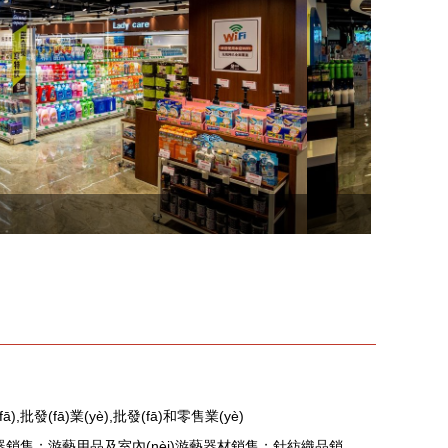
(fā)業(yè),批發(fā)和零售業(yè)
售；游藝用品及室內(nèi)游藝器材銷售；針紡織品銷