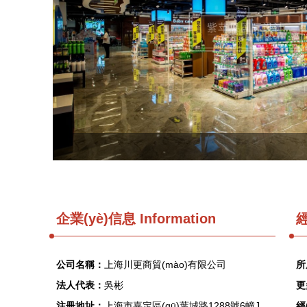
企業(yè)信息
Information
經
公司名稱：
上海川更商貿(mào)有限公司
所
法人代表：
吳彬
更
注冊地址：
上海市嘉定區(qū)葉城路1288號6幢J
經