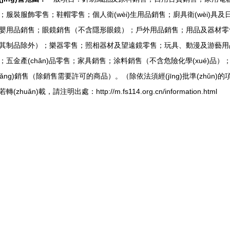
；服裝服飾零售；鞋帽零售；個人衛(wèi)生用品銷售；廚具衛(wèi)
嬰用品銷售；眼鏡銷售（不含隱形眼鏡）；戶外用品銷售；用品及器材零售
其制品除外）；樂器零售；照相器材及望遠鏡零售；玩具、動漫及游藝用品
；五金產(chǎn)品零售；家具銷售；涂料銷售（不含危險化學(xué)品）；衛
wǎng)銷售（除銷售需要許可的商品）。（除依法須經(jīng)批準(zhǔn)的項
轉(zhuǎn)載，請注明出處：http://m.fs114.org.cn/information.html