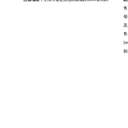
售
母
及
售
(
如若